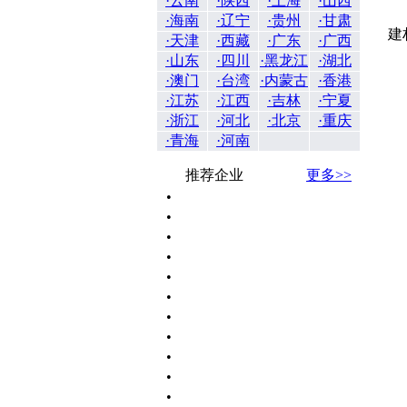
·云南
·陕西
·上海
·山西
·海南
·辽宁
·贵州
·甘肃
建
·天津
·西藏
·广东
·广西
·山东
·四川
·黑龙江
·湖北
·澳门
·台湾
·内蒙古
·香港
·江苏
·江西
·吉林
·宁夏
·浙江
·河北
·北京
·重庆
·青海
·河南
推荐企业
更多>>
•
•
•
•
•
•
•
•
•
•
•