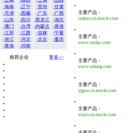
·云南
·陕西
·上海
·山西
•
·海南
·辽宁
·贵州
·甘肃
主要产品：
·天津
·西藏
·广东
·广西
cmlsys.cn.toocle.com
·山东
·四川
·黑龙江
·湖北
·澳门
·台湾
·内蒙古
·香港
•
·江苏
·江西
·吉林
·宁夏
主要产品：
·浙江
·河北
·北京
·重庆
www.szzlqc.com
·青海
·河南
•
推荐企业
更多>>
主要产品：
•
www.szhasg.com
•
•
•
•
主要产品：
•
yjgsw.cn.toocle.com
•
•
•
主要产品：
•
xxsys.cn.toocle.com
•
•
主要产品：