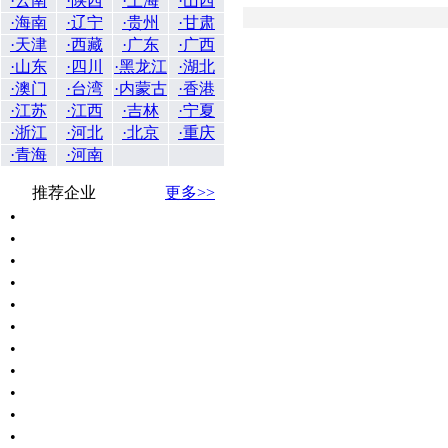
·云南
·陕西
·上海
·山西
·海南
·辽宁
·贵州
·甘肃
·天津
·西藏
·广东
·广西
·山东
·四川
·黑龙江
·湖北
·澳门
·台湾
·内蒙古
·香港
·江苏
·江西
·吉林
·宁夏
·浙江
·河北
·北京
·重庆
·青海
·河南
推荐企业
更多>>
•
•
•
•
•
•
•
•
•
•
•