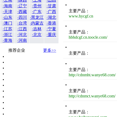
·云南
·陕西
·上海
·山西
•
·海南
·辽宁
·贵州
·甘肃
主要产品：
·天津
·西藏
·广东
·广西
www.hycgf.cn
·山东
·四川
·黑龙江
·湖北
·澳门
·台湾
·内蒙古
·香港
•
·江苏
·江西
·吉林
·宁夏
主要产品：
·浙江
·河北
·北京
·重庆
hbhdcgf.cn.toocle.com/
·青海
·河南
•
推荐企业
更多>>
主要产品：
•
•
•
•
主要产品：
•
http://cdnmht.wanye68.com/
•
•
•
主要产品：
•
http://cdnmct.wanye68.com/
•
•
•
•
主要产品：
•