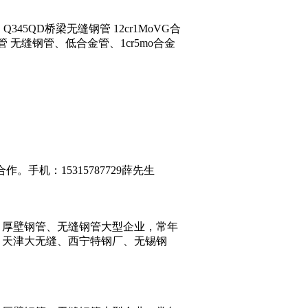
45QD桥梁无缝钢管 12cr1MoVG合
缝管 无缝钢管、低合金管、1cr5mo合金
。手机：15315787729薛先生
、厚壁钢管、无缝钢管大型企业，常年
、天津大无缝、西宁特钢厂、无锡钢