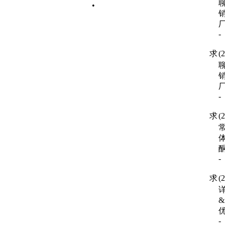
•
-
求
(
-
求
(
酮
-
求
(
详
&
优
-