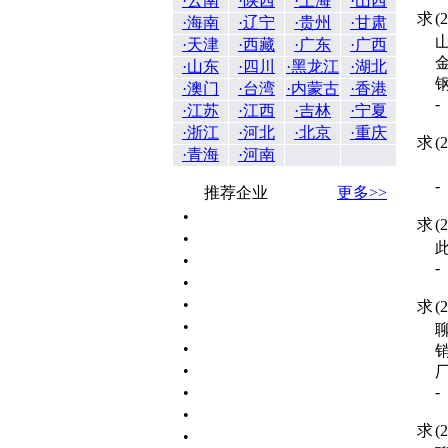
·云南
·陕西
·上海
·山西
求
(
·海南
·辽宁
·贵州
·甘肃
山
·天津
·西藏
·广东
·广西
金
·山东
·四川
·黑龙江
·湖北
钢
·澳门
·台湾
·内蒙古
·香港
-
·江苏
·江西
·吉林
·宁夏
·浙江
·河北
·北京
·重庆
求
(
·青海
·河南
-
推荐企业
更多>>
•
求
(
•
•
-
•
•
求
(
•
•
•
-
•
•
求
(
•